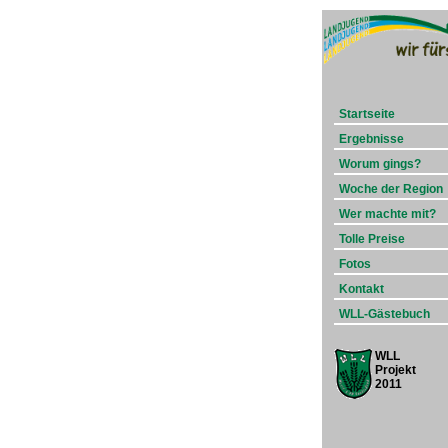
Startseite
Ergebnisse
Worum gings?
Woche der Region
Wer machte mit?
Tolle Preise
Fotos
Kontakt
WLL-Gästebuch
WLL
Projekt
2011