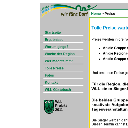
Home
> Preise
Tolle Preise war
Startseite
Preise werden in drei 
Ergebnisse
Worum gings?
An die Gruppe 
An die Region (
Woche der Region
An die Gruppe 
Wer machte mit?
Tolle Preise
Und um diese Preise ge
Fotos
Kontakt
Für die Region, die
WLL einen Sieger-
WLL-Gästebuch
Die beiden Gruppen
WLL
kreativste Aufgabe
Projekt
Tagesveranstaltun
2011
Die Sieger werden dan
Diesen Termin kannst D