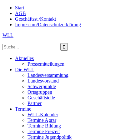
Start
AGB
Geschäftsst./Kontakt
Impressum/Datenschutzerklärung
WLL
Aktuelles
Pressemitteilungen
Die WLL
Landesversammlung
Landesvorstand
Schwerpunkte
Ortsgruppen
Geschäftstelle
Partner
Termine
WLL-Kalender
Termine Agrar
Termine Bildung
Termine Freizeit
Termine Jugendpolitik