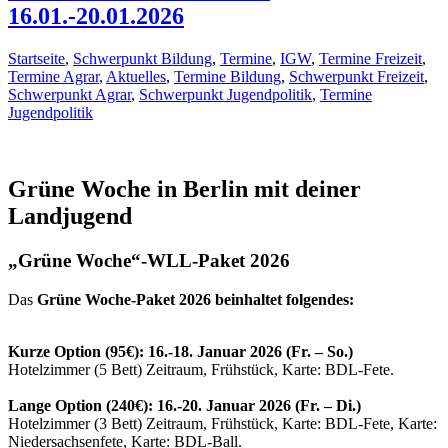
16.01.-20.01.2026
Startseite
,
Schwerpunkt Bildung
,
Termine
,
IGW
,
Termine Freizeit
,
Termine Agrar
,
Aktuelles
,
Termine Bildung
,
Schwerpunkt Freizeit
,
Schwerpunkt Agrar
,
Schwerpunkt Jugendpolitik
,
Termine
Jugendpolitik
Grüne Woche in Berlin mit deiner
Landjugend
„Grüne Woche“-WLL-Paket 2026
Das
Grüne Woche-Paket 2026 beinhaltet folgendes
:
Kurze Option (95€): 16.-18. Januar 2026 (Fr. – So.)
Hotelzimmer (5 Bett) Zeitraum, Frühstück, Karte: BDL-Fete.
Lange Option (240€): 16.-20. Januar 2026 (Fr. – Di.)
Hotelzimmer (3 Bett) Zeitraum, Frühstück, Karte: BDL-Fete, Karte:
Niedersachsenfete, Karte: BDL-Ball.