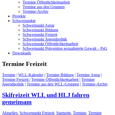
Termine Öffentlichkeitsarbeit
Termine aus den Gruppen
Termine-Archiv
Projekte
Schwerpunkte
Schwerpunkt Agrar
Schwerpunkt Bildung
Schwerpunkt Freizeit
Schwerpunkt Jugendpolitik
Schwerpunkt Öffentlichkeitsarbeit
Schwerpunkt Prävention sexualisierte Gewalt – PsG
Downloads
Termine Freizeit
Termine
|
WLL-Kalender
|
Termine Bildung
|
Termine Agrar
|
Termine Freizeit
|
Termine Öffentlichkeitsarbeit
|
Termine
Jugendpolitik
|
Termine aus den WLL-Gruppen
|
Termine-Archiv
Skifreizeit WLL und HLJ fahren
gemeinsam
Aktuelles
,
Schwerpunkt Freizeit
,
Startseite
,
Termine
,
Termine