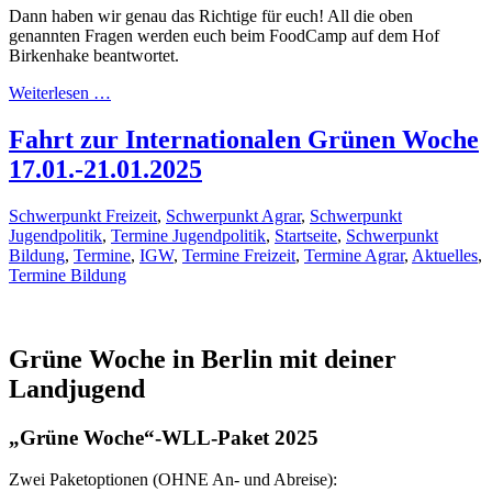
Dann haben wir genau das Richtige für euch! All die oben
genannten Fragen werden euch beim FoodCamp auf dem Hof
Birkenhake beantwortet.
Weiterlesen …
Fahrt zur Internationalen Grünen Woche
17.01.-21.01.2025
Schwerpunkt Freizeit
,
Schwerpunkt Agrar
,
Schwerpunkt
Jugendpolitik
,
Termine Jugendpolitik
,
Startseite
,
Schwerpunkt
Bildung
,
Termine
,
IGW
,
Termine Freizeit
,
Termine Agrar
,
Aktuelles
,
Termine Bildung
Grüne Woche in Berlin mit deiner
Landjugend
„Grüne Woche“-WLL-Paket 2025
Zwei Paketoptionen (OHNE An- und Abreise):