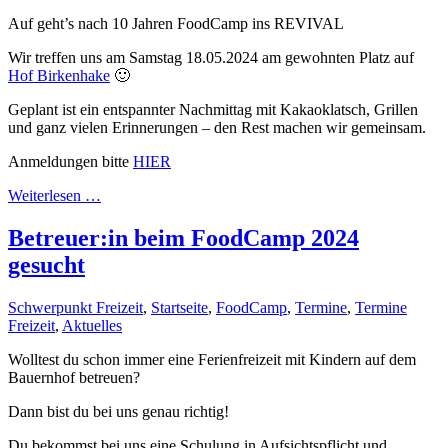
Auf geht’s nach 10 Jahren FoodCamp ins REVIVAL
Wir treffen uns am Samstag 18.05.2024 am gewohnten Platz auf
Hof Birkenhake
🙂
Geplant ist ein entspannter Nachmittag mit Kakaoklatsch, Grillen
und ganz vielen Erinnerungen – den Rest machen wir gemeinsam.
Anmeldungen bitte
HIER
Weiterlesen …
Betreuer:in beim FoodCamp 2024
gesucht
Schwerpunkt Freizeit
,
Startseite
,
FoodCamp
,
Termine
,
Termine
Freizeit
,
Aktuelles
Wolltest du schon immer eine Ferienfreizeit mit Kindern auf dem
Bauernhof betreuen?
Dann bist du bei uns genau richtig!
Du bekommst bei uns eine Schulung in Aufsichtspflicht und