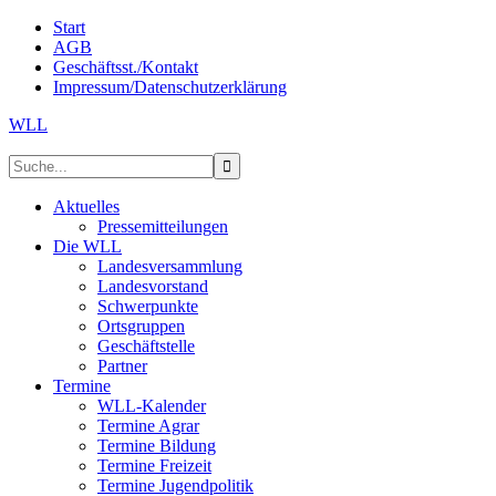
Start
AGB
Geschäftsst./Kontakt
Impressum/Datenschutzerklärung
WLL
Aktuelles
Pressemitteilungen
Die WLL
Landesversammlung
Landesvorstand
Schwerpunkte
Ortsgruppen
Geschäftstelle
Partner
Termine
WLL-Kalender
Termine Agrar
Termine Bildung
Termine Freizeit
Termine Jugendpolitik