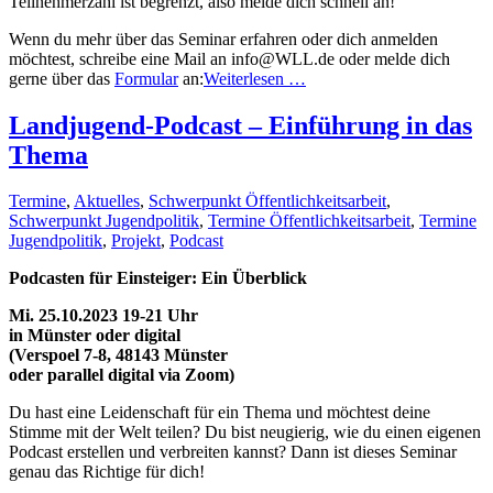
Teilnehmerzahl ist begrenzt, also melde dich schnell an!
Wenn du mehr über das Seminar erfahren oder dich anmelden
möchtest, schreibe eine Mail an info@WLL.de oder melde dich
gerne über das
Formular
an:
Weiterlesen …
Landjugend-Podcast – Einführung in das
Thema
Termine
,
Aktuelles
,
Schwerpunkt Öffentlichkeitsarbeit
,
Schwerpunkt Jugendpolitik
,
Termine Öffentlichkeitsarbeit
,
Termine
Jugendpolitik
,
Projekt
,
Podcast
Podcasten für Einsteiger: Ein Überblick
Mi. 25.10.2023 19-21 Uhr
in Münster oder digital
(Verspoel 7-8, 48143 Münster
oder parallel digital via Zoom)
Du hast eine Leidenschaft für ein Thema und möchtest deine
Stimme mit der Welt teilen? Du bist neugierig, wie du einen eigenen
Podcast erstellen und verbreiten kannst? Dann ist dieses Seminar
genau das Richtige für dich!