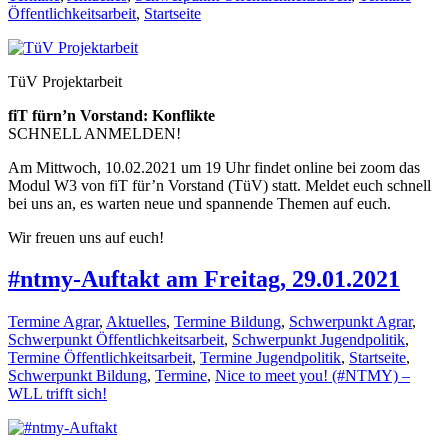
Öffentlichkeitsarbeit
,
Startseite
TüV Projektarbeit
fiT fürn’n Vorstand: Konflikte
SCHNELL ANMELDEN!
Am Mittwoch, 10.02.2021 um 19 Uhr findet online bei zoom das
Modul W3 von fiT für’n Vorstand (TüV) statt. Meldet euch schnell
bei uns an, es warten neue und spannende Themen auf euch.
Wir freuen uns auf euch!
#ntmy-Auftakt am Freitag, 29.01.2021
Termine Agrar
,
Aktuelles
,
Termine Bildung
,
Schwerpunkt Agrar
,
Schwerpunkt Öffentlichkeitsarbeit
,
Schwerpunkt Jugendpolitik
,
Termine Öffentlichkeitsarbeit
,
Termine Jugendpolitik
,
Startseite
,
Schwerpunkt Bildung
,
Termine
,
Nice to meet you! (#NTMY) –
WLL trifft sich!