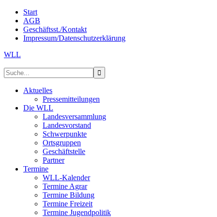
Start
AGB
Geschäftsst./Kontakt
Impressum/Datenschutzerklärung
WLL
Aktuelles
Pressemitteilungen
Die WLL
Landesversammlung
Landesvorstand
Schwerpunkte
Ortsgruppen
Geschäftstelle
Partner
Termine
WLL-Kalender
Termine Agrar
Termine Bildung
Termine Freizeit
Termine Jugendpolitik