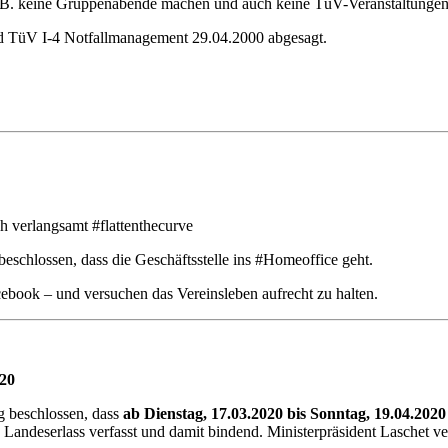
z.B. keine Gruppenabende machen und auch keine TüV-Veranstaltungen
 TüV I-4 Notfallmanagement 29.04.2000 abgesagt.
h verlangsamt #flattenthecurve
eschlossen, dass die Geschäftsstelle ins #Homeoffice geht.
acebook – und versuchen das Vereinsleben aufrecht zu halten.
020
g beschlossen, dass
ab Dienstag, 17.03.2020 bis Sonntag, 19.04.2020
n Landeserlass verfasst und damit bindend. Ministerpräsident Laschet ve