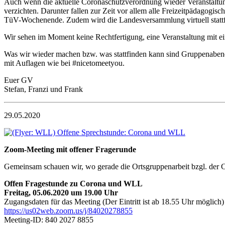
Auch wenn die aktuelle Coronaschutzverordnung wieder Veranstaltunge
verzichten. Darunter fallen zur Zeit vor allem alle Freizeitpädagog
TüV-Wochenende. Zudem wird die Landesversammlung virtuell stattf
Wir sehen im Moment keine Rechtfertigung, eine Veranstaltung mit e
Was wir wieder machen bzw. was stattfinden kann sind Gruppenabend
mit Auflagen wie bei #nicetomeetyou.
Euer GV
Stefan, Franzi und Frank
29.05.2020
Zoom-Meeting mit offener Fragerunde
Gemeinsam schauen wir, wo gerade die Ortsgruppenarbeit bzgl. der Cor
Offen Fragestunde zu Corona und WLL
Freitag, 05.06.2020 um 19.00 Uhr
Zugangsdaten für das Meeting (Der Eintritt ist ab 18.55 Uhr möglich)
https://us02web.zoom.us/j/84020278855
Meeting-ID: 840 2027 8855