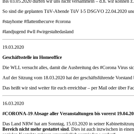
Bis 03.05.2020 dürfen wir uns nicht versammeln – d.h. wir können 
So sind die geplanten TüV-Abende TüV I-5 DSGVO 22.04.2020 und
#stayhome #flattenthecurve #corona
#landjugend #wll #wirgestaltedasland
19.03.2020
Geschäftsstelle im Homeoffice
Die WLL versucht alles, damit die Ausbreitung des #Corona Virus sic
Auf der Sitzung vom 18.03.2020 hat der geschäftsführende Vorstand b
Das heißt wir sind weiter für euch erreichbar – per Mail oder über F
16.03.2020
#CORONA-19 Absage aller Veranstaltungen bis vorerst 19.04.2
Das Land NRW hat am Sonntag, 15.03.2020 in seiner Kabinettsitzun
Bereich nicht mehr gestattet sind
. Dies ist auch inzwischen in eine