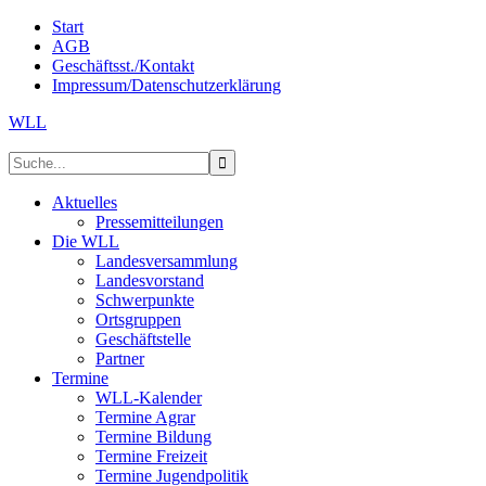
Start
AGB
Geschäftsst./Kontakt
Impressum/Datenschutzerklärung
WLL
Aktuelles
Pressemitteilungen
Die WLL
Landesversammlung
Landesvorstand
Schwerpunkte
Ortsgruppen
Geschäftstelle
Partner
Termine
WLL-Kalender
Termine Agrar
Termine Bildung
Termine Freizeit
Termine Jugendpolitik