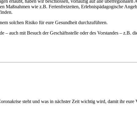
n erlaubt, haben wir beschlossen, vorläufig auf alle überregionalen A
ischen Maßnahmen wie z.B. Ferienfreizeiten, Erlebnispädagogische Ange
inden.
inem solchen Risiko für eure Gesundheit durchzuführen.
e – auch mit Besuch der Geschäftsstelle oder des Vorstandes – z.B. 
onakrise steht und was in nächster Zeit wichtig wird, damit ihr eure 