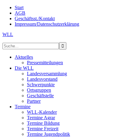
Start
AGB
Geschäftsst./Kontakt
Impressum/Datenschutzerklärung
WLL
Aktuelles
Pressemitteilungen
Die WLL
Landesversammlung
Landesvorstand
Schwerpunkte
Ortsgruppen
Geschäftstelle
Partner
Termine
WLL-Kalender
Termine Agrar
Termine Bildung
Termine Freizeit
Termine Jugendpolitik