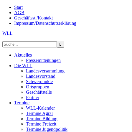
Start
AGB
Geschäftsst./Kontakt
Impressum/Datenschutzerklärung
WLL
Aktuelles
Pressemitteilungen
Die WLL
Landesversammlung
Landesvorstand
Schwerpunkte
Ortsgruppen
Geschäftstelle
Partner
Termine
WLL-Kalender
Termine Agrar
Termine Bildung
Termine Freizeit
Termine Jugendpolitik