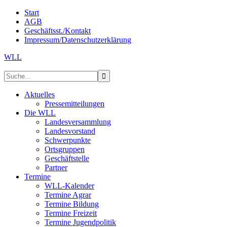
Start
AGB
Geschäftsst./Kontakt
Impressum/Datenschutzerklärung
WLL
Aktuelles
Pressemitteilungen
Die WLL
Landesversammlung
Landesvorstand
Schwerpunkte
Ortsgruppen
Geschäftstelle
Partner
Termine
WLL-Kalender
Termine Agrar
Termine Bildung
Termine Freizeit
Termine Jugendpolitik