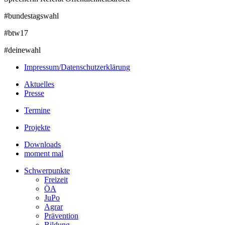
#bundestagswahl
#btw17
#deinewahl
Impressum/Datenschutzerklärung
Aktuelles
Presse
Termine
Projekte
Downloads
moment mal
Schwerpunkte
Freizeit
ÖA
JuPo
Agrar
Prävention
Bildung