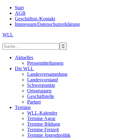
Start
AGB
Geschäftsst./Kontakt
Impressum/Datenschutzerklärung
WLL
Aktuelles
Pressemitteilungen
Die WLL
Landesversammlung
Landesvorstand
Schwerpunkte
Ortsgruppen
Geschäftstelle
Partner
Termine
WLL-Kalender
Termine Agrar
Termine Bildung
Termine Freizeit
Termine Jugendpolitik