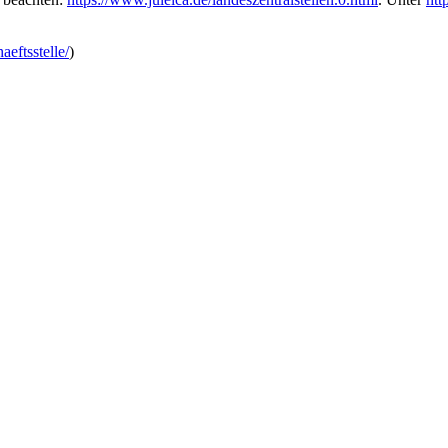
aeftsstelle/
)