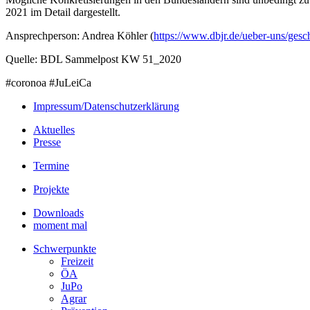
2021 im Detail dargestellt.
Ansprechperson: Andrea Köhler (
https://www.dbjr.de/ueber-
uns/gesch
Quelle: BDL Sammelpost KW 51_2020
#coronoa #JuLeiCa
Impressum/Datenschutzerklärung
Aktuelles
Presse
Termine
Projekte
Downloads
moment mal
Schwerpunkte
Freizeit
ÖA
JuPo
Agrar