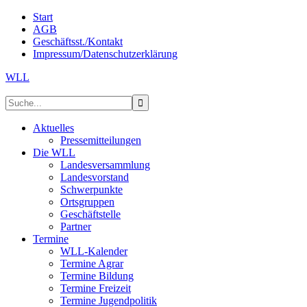
Start
AGB
Geschäftsst./Kontakt
Impressum/Datenschutzerklärung
WLL
Aktuelles
Pressemitteilungen
Die WLL
Landesversammlung
Landesvorstand
Schwerpunkte
Ortsgruppen
Geschäftstelle
Partner
Termine
WLL-Kalender
Termine Agrar
Termine Bildung
Termine Freizeit
Termine Jugendpolitik