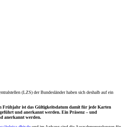
ntralstellen (LZS) der Bundesländer haben sich deshalb auf ein
m Frühjahr ist das Gültigkeitsdatum damit für jede Karten
hgeführt und anerkannt werden. Ein Präsenz – und
und anerkannt werden.
ps://juleica.dbjr.de
und im Anhang sind die Ausnahmeregelungen für