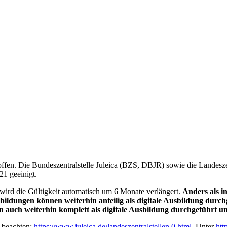
offen. Die Bundeszentralstelle Juleica (BZS, DBJR) sowie die Landesze
21 geeinigt.
 wird die Gültigkeit automatisch um 6 Monate verlängert.
Anders als i
ildungen können weiterhin anteilig als digitale Ausbildung durc
 auch weiterhin komplett als digitale Ausbildung durchgeführt 
 beachten:
https://www.juleica.de/
landeszentralstellen.0.html
. Unter
htt