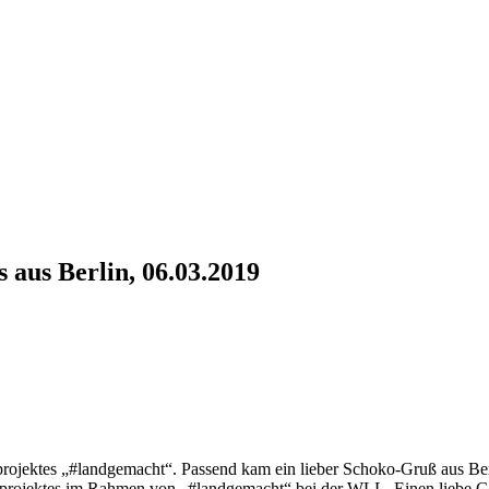
 aus Berlin, 06.03.2019
sprojektes „#landgemacht“. Passend kam ein lieber Schoko-Gruß aus B
fenprojektes im Rahmen von „#landgemacht“ bei der WLL. Einen liebe Gr