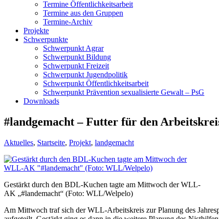
Termine Öffentlichkeitsarbeit
Termine aus den Gruppen
Termine-Archiv
Projekte
Schwerpunkte
Schwerpunkt Agrar
Schwerpunkt Bildung
Schwerpunkt Freizeit
Schwerpunkt Jugendpolitik
Schwerpunkt Öffentlichkeitsarbeit
Schwerpunkt Prävention sexualisierte Gewalt – PsG
Downloads
#landgemacht – Futter für den Arbeitskreis
Aktuelles
,
Startseite
,
Projekt
,
landgemacht
Gestärkt durch den BDL-Kuchen tagte am Mittwoch der WLL-
AK „#landemacht“ (Foto: WLL/Welpelo)
Am Mittwoch traf sich der WLL-Arbeitskreis zur Planung des Jahre
aufgeteilt. Gestärkt ging es dann in die weitere Planung des Nisthil