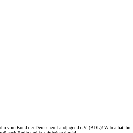
erlin vom Bund der Deutschen Landjugend e.V. (BDL)! Wilma hat ihn
uß nach Berlin und ja, wir halten durch!