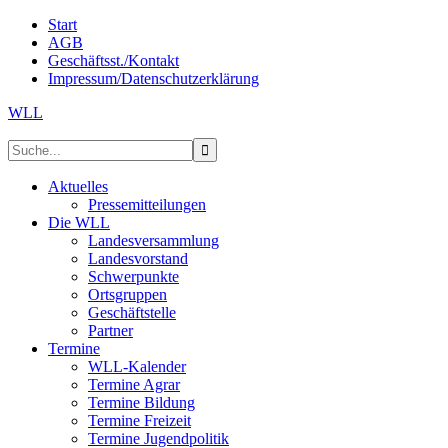
Start
AGB
Geschäftsst./Kontakt
Impressum/Datenschutzerklärung
WLL
Aktuelles
Pressemitteilungen
Die WLL
Landesversammlung
Landesvorstand
Schwerpunkte
Ortsgruppen
Geschäftstelle
Partner
Termine
WLL-Kalender
Termine Agrar
Termine Bildung
Termine Freizeit
Termine Jugendpolitik