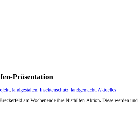
lfen-Präsentation
ojekt
,
landgestalten
,
Insektenschutz
,
landgemacht
,
Aktuelles
reckerfeld am Wochenende ihre Nisthilfen-Aktion. Diese werden und wu