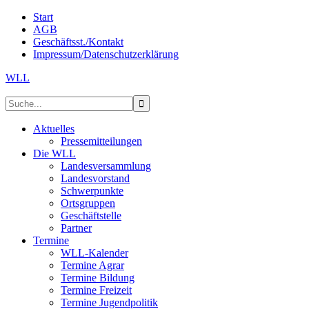
Start
AGB
Geschäftsst./Kontakt
Impressum/Datenschutzerklärung
WLL
Aktuelles
Pressemitteilungen
Die WLL
Landesversammlung
Landesvorstand
Schwerpunkte
Ortsgruppen
Geschäftstelle
Partner
Termine
WLL-Kalender
Termine Agrar
Termine Bildung
Termine Freizeit
Termine Jugendpolitik