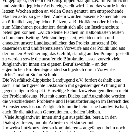
Folgeprojekt, bei dem den Ortsgruppen Saatgut z.B. für Blühflächen
und -streifen jeglicher Art bereitgestellt wird. Und das wurde in den
letzten Wochen schon an vielen Orten genutzt, um entsprechende
Flächen aktiv zu gestalten. Zudem wurden tausende Samentütchen
an öffentlich zugänglichen Plätzen, z. B. Hofläden oder Kirchen,
zum Mitnehmen positioniert, damit sich alle am Insektenschutz
beteiligen können. „Auch kleine Flächen im Balkonkasten leisten
schon einen Beitrag! Wir sind begeistert, wie ideenreich und
engagiert unsere Landjugendlichen das Projekt umsetzen! Die
dauernden und undifferenzierten Vorwürfe aus der Politik und aus
der breiten Bevölkerung, das Gefühl, ständig an den Pranger gestellt
zu werden sowie die ausufernde Bürokratie, lassen zurzeit viele
Junglandwirt_innen am eigenen Beruf zweifeln – an der
eigentlichen Problemlage ändert sich jedoch durch Vorwürfe
nichts“, mahnt Stefan Schmidt.
Die Westfälisch-Lippische Landjugend e.V. fordert deshalb eine
sach- und fachgerechte
Diskussion mit gegenseitiger Achtung und
gegenseitigem Respekt. Einseitige Schuldzuweisungen dienen nicht
der Problemlösung. Nur mit einem Dialog auf Augenhöhe werden
die verschiedenen Probleme und Herausforderungen im Bereich des
Artensterbens lösbar. Zeitgleich kann die heimische Landwirtschaft,
auch für die nächsten Generationen, erhalten bleiben.
„Viele Junglandwirt_innen sind gut ausgebildet, bereit, in den
Dialog zu treten, und ihr Arbeiten viel stärker mit
Umweltschutzkonzepten zu kombinieren – angefangen beim noch