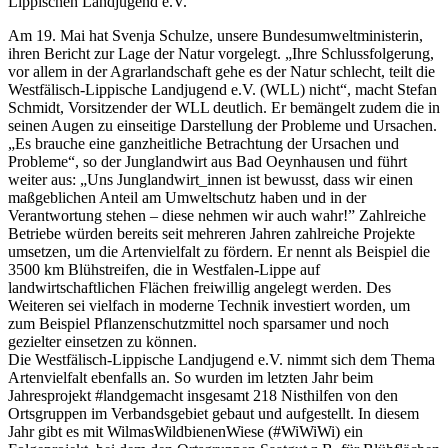
Lippischen Landjugend e.V.
Am 19. Mai hat Svenja Schulze, unsere Bundesumweltministerin,
ihren Bericht zur Lage der Natur vorgelegt. „Ihre Schlussfolgerung,
vor allem in der Agrarlandschaft gehe es der Natur schlecht, teilt die
Westfälisch-Lippische Landjugend e.V. (WLL) nicht“, macht Stefan
Schmidt, Vorsitzender der WLL deutlich. Er bemängelt zudem die in
seinen Augen zu einseitige Darstellung der Probleme und Ursachen.
„Es brauche eine ganzheitliche Betrachtung der Ursachen und
Probleme“, so der Junglandwirt aus Bad Oeynhausen und führt
weiter aus: „Uns Junglandwirt_innen ist bewusst, dass wir einen
maßgeblichen Anteil am Umweltschutz haben und in der
Verantwortung stehen – diese nehmen wir auch wahr!” Zahlreiche
Betriebe würden bereits seit mehreren Jahren zahlreiche Projekte
umsetzen, um die Artenvielfalt zu fördern. Er nennt als Beispiel die
3500 km Blühstreifen, die in Westfalen-Lippe auf
landwirtschaftlichen Flächen freiwillig angelegt werden. Des
Weiteren sei vielfach in moderne Technik investiert worden, um
zum Beispiel Pflanzenschutzmittel noch sparsamer und noch
gezielter einsetzen zu können.
Die Westfälisch-Lippische Landjugend e.V. nimmt sich dem Thema
Artenvielfalt ebenfalls an. So wurden im letzten Jahr beim
Jahresprojekt #landgemacht insgesamt 218 Nisthilfen von den
Ortsgruppen im Verbandsgebiet gebaut und aufgestellt. In diesem
Jahr gibt es mit WilmasWildbienenWiese (#WiWiWi) ein