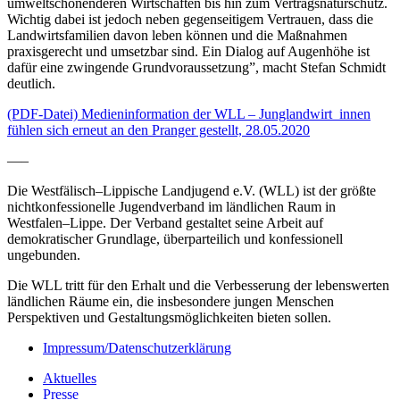
umweltschonenderen Wirtschaften bis hin zum Vertragsnaturschutz.
Wichtig dabei ist jedoch neben gegenseitigem Vertrauen, dass die
Landwirtsfamilien davon leben können und die Maßnahmen
praxisgerecht und umsetzbar sind. Ein Dialog auf Augenhöhe ist
dafür eine zwingende Grundvoraussetzung”, macht Stefan Schmidt
deutlich.
(PDF-Datei) Medieninformation der WLL – Junglandwirt_innen
fühlen sich erneut an den Pranger gestellt, 28.05.2020
—–
Die Westfälisch–Lippische Landjugend e.V. (WLL) ist der größte
nichtkonfessionelle Jugendverband im ländlichen Raum in
Westfalen–Lippe. Der Verband gestaltet seine Arbeit auf
demokratischer Grundlage, überparteilich und konfessionell
ungebunden.
Die WLL tritt für den Erhalt und die Verbesserung der lebenswerten
ländlichen Räume ein, die insbesondere jungen Menschen
Perspektiven und Gestaltungsmöglichkeiten bieten sollen.
Impressum/Datenschutzerklärung
Aktuelles
Presse