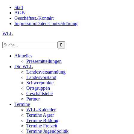
Start
AGB
Geschäftsst./Kontakt
Impressum/Datenschutzerklärung
WLL
Aktuelles
Pressemitteilungen
Die WLL
Landesversammlung
Landesvorstand
Schwerpunkte
Ortsgruppen
Geschäftstelle
Partner
Termine
WLL-Kalender
Termine Agrar
Termine Bildung
Termine Freizeit
Termine Jugendpolitik