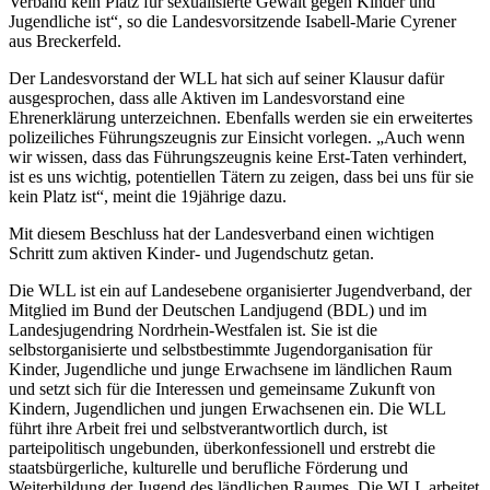
Verband kein Platz für sexualisierte Gewalt gegen Kinder und
Jugendliche ist“, so die Landesvorsitzende Isabell-Marie Cyrener
aus Breckerfeld.
Der Landesvorstand der WLL hat sich auf seiner Klausur dafür
ausgesprochen, dass alle Aktiven im Landesvorstand eine
Ehrenerklärung unterzeichnen. Ebenfalls werden sie ein erweitertes
polizeiliches Führungszeugnis zur Einsicht vorlegen. „Auch wenn
wir wissen, dass das Führungszeugnis keine Erst-Taten verhindert,
ist es uns wichtig, potentiellen Tätern zu zeigen, dass bei uns für sie
kein Platz ist“, meint die 19jährige dazu.
Mit diesem Beschluss hat der Landesverband einen wichtigen
Schritt zum aktiven Kinder- und Jugendschutz getan.
Die WLL ist ein auf Landesebene organisierter Jugendverband, der
Mitglied im Bund der Deutschen Landjugend (BDL) und im
Landesjugendring Nordrhein-Westfalen ist. Sie ist die
selbstorganisierte und selbstbestimmte Jugendorganisation für
Kinder, Jugendliche und junge Erwachsene im ländlichen Raum
und setzt sich für die Interessen und gemeinsame Zukunft von
Kindern, Jugendlichen und jungen Erwachsenen ein. Die WLL
führt ihre Arbeit frei und selbstverantwortlich durch, ist
parteipolitisch ungebunden, überkonfessionell und erstrebt die
staatsbürgerliche, kulturelle und berufliche Förderung und
Weiterbildung der Jugend des ländlichen Raumes. Die WLL arbeitet