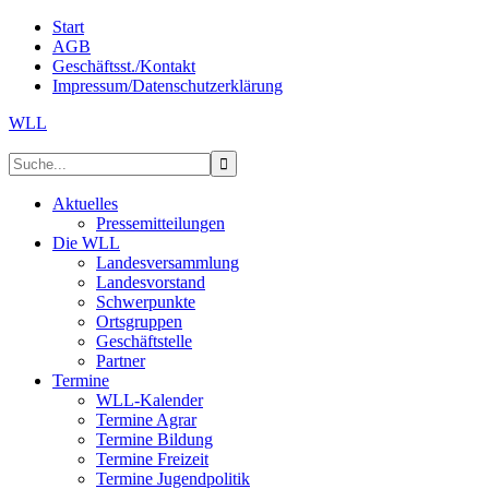
Start
AGB
Geschäftsst./Kontakt
Impressum/Datenschutzerklärung
WLL
Aktuelles
Pressemitteilungen
Die WLL
Landesversammlung
Landesvorstand
Schwerpunkte
Ortsgruppen
Geschäftstelle
Partner
Termine
WLL-Kalender
Termine Agrar
Termine Bildung
Termine Freizeit
Termine Jugendpolitik