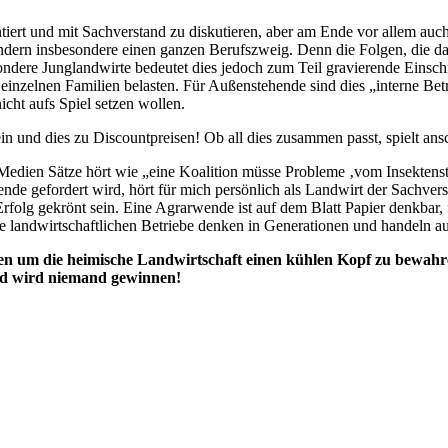
ientiert und mit Sachverstand zu diskutieren, aber am Ende vor allem 
ondern insbesondere einen ganzen Berufszweig. Denn die Folgen, die da
ere Junglandwirte bedeutet dies jedoch zum Teil gravierende Einschnitt
einzelnen Familien belasten. Für Außenstehende sind dies „interne Bet
cht aufs Spiel setzen wollen.
ein und dies zu Discountpreisen! Ob all dies zusammen passt, spielt ans
 Medien Sätze hört wie „eine Koalition müsse Probleme ‚vom Insekten
de gefordert wird, hört für mich persönlich als Landwirt der Sachver
Erfolg gekrönt sein. Eine Agrarwende ist auf dem Blatt Papier denkbar, 
ie landwirtschaftlichen Betriebe denken in Generationen und handeln a
gen um die heimische Landwirtschaft einen kühlen Kopf zu bewahr
und wird niemand gewinnen!