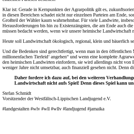
Klar ist: Gerade in Kernpunkten der Agrarpolitik gilt es, zukunftsor
in diesen Bereichen schadet nicht nur einzelnen Parteien am Ende, s
Großteil der Wähler kaum wahrnehmbar. Für viele Landwirte, insbesond
Herausforderungen bis hin zu Existenzängsten, die am Ende auch die 
müssen bedacht werden, wenn wir unsere heimische Landwirtschaft ni
Heute soll Landwirtschaft ökologisch, regional, klein und bäuerlich s
Und die Bedenken sind gerechtfertigt, wenn man in den öffentlichen
millionenfachen Tierleid‘ angehen“ und wenn eine komplette Agrarwen
den heimischen Landwirten einfordern, sie wird allerdings nicht von 
weniger Jahre nicht umsetzbar, auch finanziell gesehen nicht. Denn d
Daher fordere ich dazu auf, bei den weiteren Verhandlun
Landwirtschaft nicht aufs Spiel! Denn dieses Spiel kann 
Stefan Schmidt
Vorsitzender der Westfälisch-Lippischen Landjugend e.V.
#landgestalten #wlv #wll #wllv #landjugend #jamaika