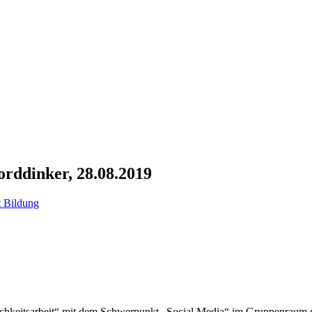
rddinker, 28.08.2019
 Bildung
ichkeitsarbeit“ mit dem Schwerpunkt „Social Media“ im Gruppenraum d