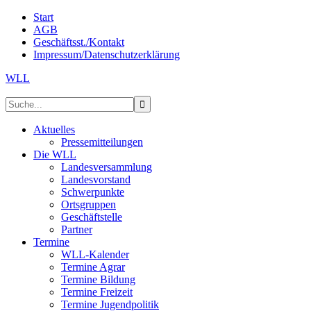
Start
AGB
Geschäftsst./Kontakt
Impressum/Datenschutzerklärung
WLL
Aktuelles
Pressemitteilungen
Die WLL
Landesversammlung
Landesvorstand
Schwerpunkte
Ortsgruppen
Geschäftstelle
Partner
Termine
WLL-Kalender
Termine Agrar
Termine Bildung
Termine Freizeit
Termine Jugendpolitik