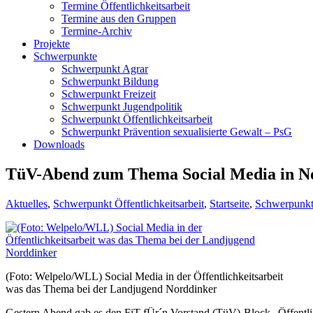
Termine Öffentlichkeitsarbeit
Termine aus den Gruppen
Termine-Archiv
Projekte
Schwerpunkte
Schwerpunkt Agrar
Schwerpunkt Bildung
Schwerpunkt Freizeit
Schwerpunkt Jugendpolitik
Schwerpunkt Öffentlichkeitsarbeit
Schwerpunkt Prävention sexualisierte Gewalt – PsG
Downloads
TüV-Abend zum Thema Social Media in No
Aktuelles
,
Schwerpunkt Öffentlichkeitsarbeit
,
Startseite
,
Schwerpunkt
(Foto: Welpelo/WLL) Social Media in der Öffentlichkeitsarbeit
was das Thema bei der Landjugend Norddinker
Gestern Abend gab es den FiT fÜr´n Vorstand (TüV)-Block „Öffentl