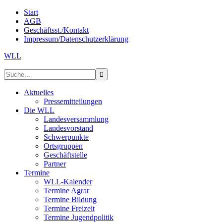
Start
AGB
Geschäftsst./Kontakt
Impressum/Datenschutzerklärung
WLL
Aktuelles
Pressemitteilungen
Die WLL
Landesversammlung
Landesvorstand
Schwerpunkte
Ortsgruppen
Geschäftstelle
Partner
Termine
WLL-Kalender
Termine Agrar
Termine Bildung
Termine Freizeit
Termine Jugendpolitik