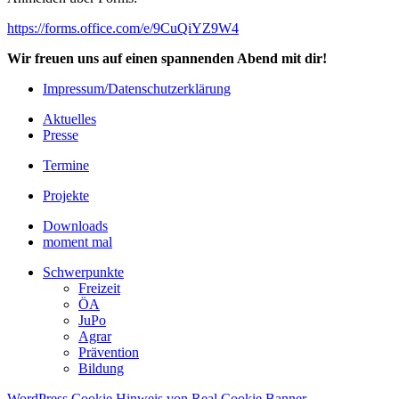
https://forms.office.com/e/9CuQiYZ9W4
Wir freuen uns auf einen spannenden Abend mit dir!
Impressum/Datenschutzerklärung
Aktuelles
Presse
Termine
Projekte
Downloads
moment mal
Schwerpunkte
Freizeit
ÖA
JuPo
Agrar
Prävention
Bildung
WordPress Cookie Hinweis von Real Cookie Banner