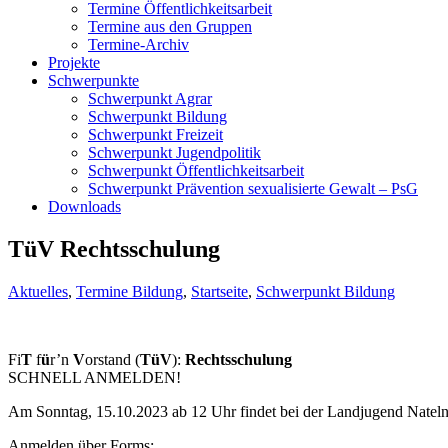
Termine Öffentlichkeitsarbeit
Termine aus den Gruppen
Termine-Archiv
Projekte
Schwerpunkte
Schwerpunkt Agrar
Schwerpunkt Bildung
Schwerpunkt Freizeit
Schwerpunkt Jugendpolitik
Schwerpunkt Öffentlichkeitsarbeit
Schwerpunkt Prävention sexualisierte Gewalt – PsG
Downloads
TüV Rechtsschulung
Aktuelles
,
Termine Bildung
,
Startseite
,
Schwerpunkt Bildung
Fi
T
f
ü
r’n
V
orstand (
TüV
):
Rechtsschulung
SCHNELL ANMELDEN!
Am Sonntag, 15.10.2023 ab 12 Uhr findet bei der Landjugend Nateln-
Anmelden über Forms: