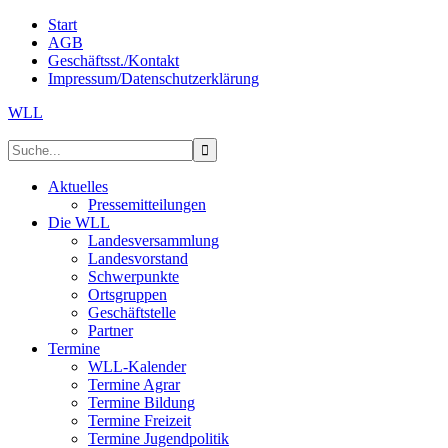
Start
AGB
Geschäftsst./Kontakt
Impressum/Datenschutzerklärung
WLL
Aktuelles
Pressemitteilungen
Die WLL
Landesversammlung
Landesvorstand
Schwerpunkte
Ortsgruppen
Geschäftstelle
Partner
Termine
WLL-Kalender
Termine Agrar
Termine Bildung
Termine Freizeit
Termine Jugendpolitik