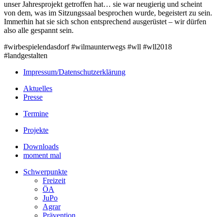
unser Jahresprojekt getroffen hat… sie war neugierig und scheint
von dem, was im Sitzungssaal besprochen wurde, begeistert zu sein.
Immerhin hat sie sich schon entsprechend ausgerüstet – wir dürfen
also alle gespannt sein.
#wirbespielendasdorf #wilmaunterwegs #wll #wll2018
#landgestalten
Impressum/Datenschutzerklärung
Aktuelles
Presse
Termine
Projekte
Downloads
moment mal
Schwerpunkte
Freizeit
ÖA
JuPo
Agrar
Prävention