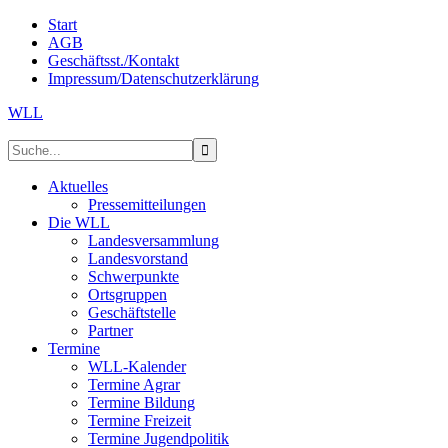
Start
AGB
Geschäftsst./Kontakt
Impressum/Datenschutzerklärung
WLL
Aktuelles
Pressemitteilungen
Die WLL
Landesversammlung
Landesvorstand
Schwerpunkte
Ortsgruppen
Geschäftstelle
Partner
Termine
WLL-Kalender
Termine Agrar
Termine Bildung
Termine Freizeit
Termine Jugendpolitik