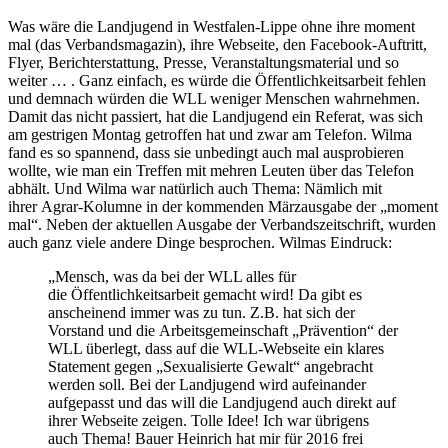
Was wäre die Landjugend in Westfalen-Lippe ohne ihre moment
mal (das Verbandsmagazin), ihre Webseite, den Facebook-Auftritt,
Flyer, Berichterstattung, Presse, Veranstaltungsmaterial und so
weiter … . Ganz einfach, es würde die Öffentlichkeitsarbeit fehlen
und demnach würden die WLL weniger Menschen wahrnehmen.
Damit das nicht passiert, hat die Landjugend ein Referat, was sich
am gestrigen Montag getroffen hat und zwar am Telefon. Wilma
fand es so spannend, dass sie unbedingt auch mal ausprobieren
wollte, wie man ein Treffen mit mehren Leuten über das Telefon
abhält. Und Wilma war natürlich auch Thema: Nämlich mit
ihrer Agrar-Kolumne in der kommenden Märzausgabe der „moment
mal“. Neben der aktuellen Ausgabe der Verbandszeitschrift, wurden
auch ganz viele andere Dinge besprochen. Wilmas Eindruck:
„Mensch, was da bei der WLL alles für
die Öffentlichkeitsarbeit gemacht wird! Da gibt es
anscheinend immer was zu tun. Z.B. hat sich der
Vorstand und die Arbeitsgemeinschaft „Prävention“ der
WLL überlegt, dass auf die WLL-Webseite ein klares
Statement gegen „Sexualisierte Gewalt“ angebracht
werden soll. Bei der Landjugend wird aufeinander
aufgepasst und das will die Landjugend auch direkt auf
ihrer Webseite zeigen. Tolle Idee! Ich war übrigens
auch Thema! Bauer Heinrich hat mir für 2016 frei