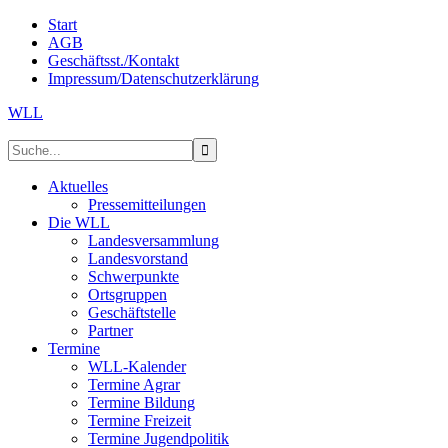
Start
AGB
Geschäftsst./Kontakt
Impressum/Datenschutzerklärung
WLL
Aktuelles
Pressemitteilungen
Die WLL
Landesversammlung
Landesvorstand
Schwerpunkte
Ortsgruppen
Geschäftstelle
Partner
Termine
WLL-Kalender
Termine Agrar
Termine Bildung
Termine Freizeit
Termine Jugendpolitik