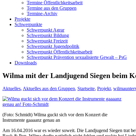
Termine Öffentlichkeitsarbeit
Termine aus den Gruppen
Termine-Archiv
Projekte
Schwerpunkte
Schwerpunkt Agrar
Schwerpunkt Bildung
Schwerpunkt Freizeit
Schwerpunkt Jugendpolitik
Schwerpunkt Öffentlichkeitsarbeit
Schwerpunkt Prävention sexualisierte Gewalt – PsG
Downloads
Wilma mit der Landjugend Siegen beim Ko
Aktuelles
,
Aktuelles aus den Gruppen
,
Startseite
,
Projekt
,
wilmaunter
(Foto: Schmidt) Wilma guckt sich vor dem Konzert die
Instrumente gaaaanz genau an
Am 16.04.2016 war es wieder soweit. Die Landjugend Siegen trat bei
Rock & Pop. Wilma durfte natürlich nicht fehlen und rockte bei Lie