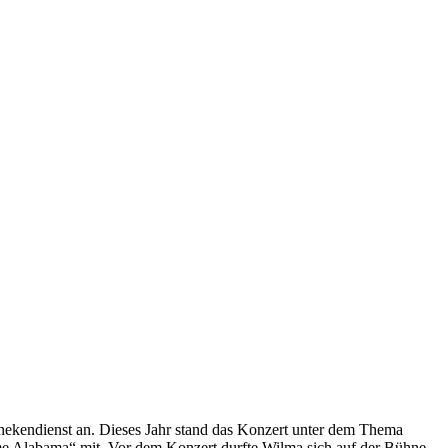
hekendienst an. Dieses Jahr stand das Konzert unter dem Thema
ome Alabama“ mit. Vor dem Konzert durfte Wilma sich auf der Bühne