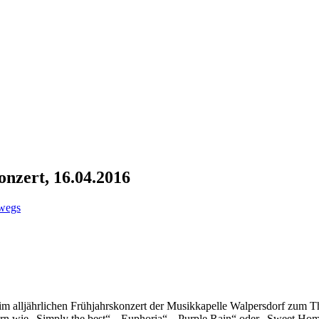
nzert, 16.04.2016
wegs
m alljährlichen Frühjahrskonzert der Musikkapelle Walpersdorf zum T
dern wie „Simply the best“, „Euphoria“, „Purple Rain“ oder „Sweet H