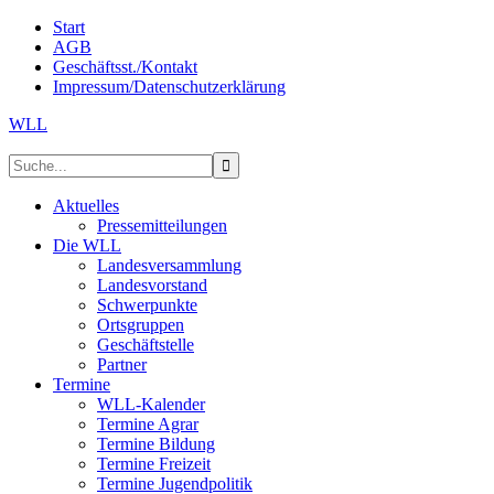
Start
AGB
Geschäftsst./Kontakt
Impressum/Datenschutzerklärung
WLL
Aktuelles
Pressemitteilungen
Die WLL
Landesversammlung
Landesvorstand
Schwerpunkte
Ortsgruppen
Geschäftstelle
Partner
Termine
WLL-Kalender
Termine Agrar
Termine Bildung
Termine Freizeit
Termine Jugendpolitik