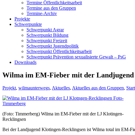
Termine Öffentlichkeitsarbeit
Termine aus den Gruppen
Termine-Archiv
Projekte
Schwerpunkte
Schwerpunkt Agrar
Schwerpunkt Bildung
Schwerpunkt Freizeit
Schwerpunkt Jugendpolitik
Schwerpunkt Öffentlichkeitsarbeit
Schwerpunkt Prävention sexualisierte Gewalt – PsG
Downloads
Wilma im EM-Fieber mit der Landjugend K
Projekt
,
wilmaunterwegs
,
Aktuelles
,
Aktuelles aus den Gruppen
,
Start
(Foto: Timmerberg) Wilma im EM-Fieber mit der LJ Klotingen-
Recklingsen
Bei der Landjugend Klotingen-Recklingsen ist Wilma total im EM-Fieb