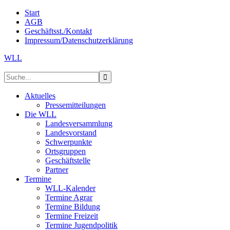
Start
AGB
Geschäftsst./Kontakt
Impressum/Datenschutzerklärung
WLL
Aktuelles
Pressemitteilungen
Die WLL
Landesversammlung
Landesvorstand
Schwerpunkte
Ortsgruppen
Geschäftstelle
Partner
Termine
WLL-Kalender
Termine Agrar
Termine Bildung
Termine Freizeit
Termine Jugendpolitik