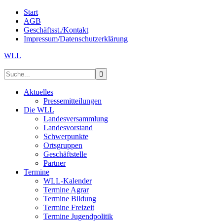
Start
AGB
Geschäftsst./Kontakt
Impressum/Datenschutzerklärung
WLL
Aktuelles
Pressemitteilungen
Die WLL
Landesversammlung
Landesvorstand
Schwerpunkte
Ortsgruppen
Geschäftstelle
Partner
Termine
WLL-Kalender
Termine Agrar
Termine Bildung
Termine Freizeit
Termine Jugendpolitik