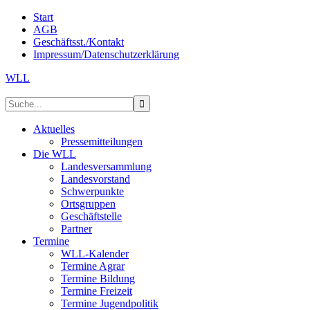
Start
AGB
Geschäftsst./Kontakt
Impressum/Datenschutzerklärung
WLL
Aktuelles
Pressemitteilungen
Die WLL
Landesversammlung
Landesvorstand
Schwerpunkte
Ortsgruppen
Geschäftstelle
Partner
Termine
WLL-Kalender
Termine Agrar
Termine Bildung
Termine Freizeit
Termine Jugendpolitik