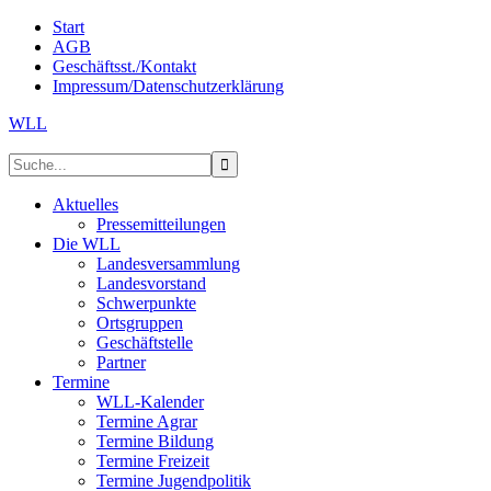
Start
AGB
Geschäftsst./Kontakt
Impressum/Datenschutzerklärung
WLL
Aktuelles
Pressemitteilungen
Die WLL
Landesversammlung
Landesvorstand
Schwerpunkte
Ortsgruppen
Geschäftstelle
Partner
Termine
WLL-Kalender
Termine Agrar
Termine Bildung
Termine Freizeit
Termine Jugendpolitik