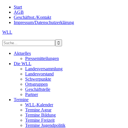
Start
AGB
Geschäftsst./Kontakt
Impressum/Datenschutzerklärung
WLL
Aktuelles
Pressemitteilungen
Die WLL
Landesversammlung
Landesvorstand
Schwerpunkte
Ortsgruppen
Geschäftstelle
Partner
Termine
WLL-Kalender
Termine Agrar
Termine Bildung
Termine Freizeit
Termine Jugendpolitik