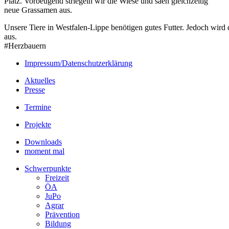
Platz. Vorbeugend striegeln wir die Wiese und säen gleichzeitig
neue Grassamen aus.
Unsere Tiere in Westfalen-Lippe benötigen gutes Futter. Jedoch wird 
aus.
#Herzbauern
Impressum/Datenschutzerklärung
Aktuelles
Presse
Termine
Projekte
Downloads
moment mal
Schwerpunkte
Freizeit
ÖA
JuPo
Agrar
Prävention
Bildung