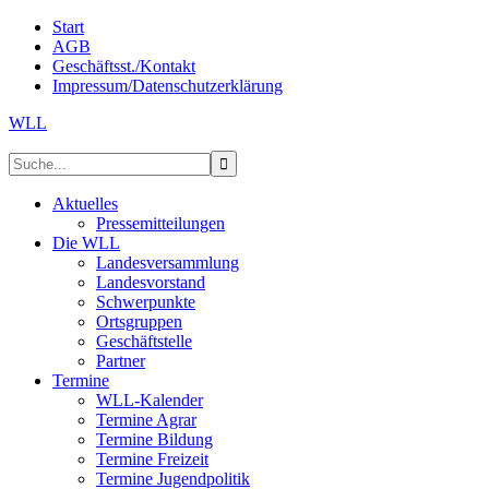
Start
AGB
Geschäftsst./Kontakt
Impressum/Datenschutzerklärung
WLL
Aktuelles
Pressemitteilungen
Die WLL
Landesversammlung
Landesvorstand
Schwerpunkte
Ortsgruppen
Geschäftstelle
Partner
Termine
WLL-Kalender
Termine Agrar
Termine Bildung
Termine Freizeit
Termine Jugendpolitik