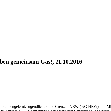
en gemeinsam Gas!, 21.10.2016
her kennengelernt: Jugendliche ohne Grenzen NRW (JoG NRW) und Mit
 #WLLmeetsJoG , in dem junge Geflüchtete und Landjugendliche gemein