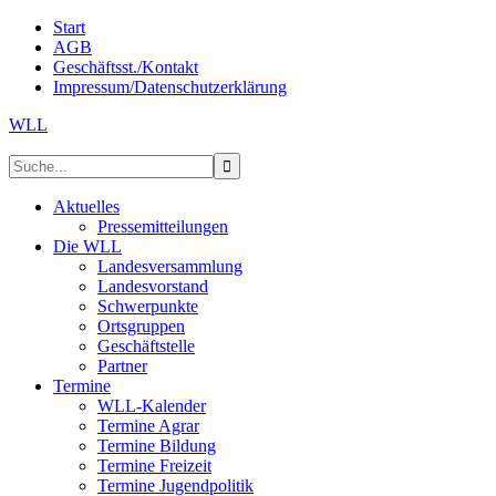
Start
AGB
Geschäftsst./Kontakt
Impressum/Datenschutzerklärung
WLL
Aktuelles
Pressemitteilungen
Die WLL
Landesversammlung
Landesvorstand
Schwerpunkte
Ortsgruppen
Geschäftstelle
Partner
Termine
WLL-Kalender
Termine Agrar
Termine Bildung
Termine Freizeit
Termine Jugendpolitik