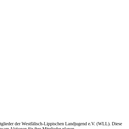
glieder der Westfälisch-Lippischen Landjugend e.V. (WLL). Diese
sam Aktionen für ihre Mitglieder planen.