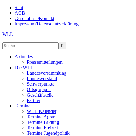
Start
AGB
Geschäftsst./Kontakt
Impressum/Datenschutzerklärung
WLL
Aktuelles
Pressemitteilungen
Die WLL
Landesversammlung
Landesvorstand
Schwerpunkte
Ortsgruppen
Geschäftstelle
Partner
Termine
WLL-Kalender
Termine Agrar
Termine Bildung
Termine Freizeit
Termine Jugendpolitik