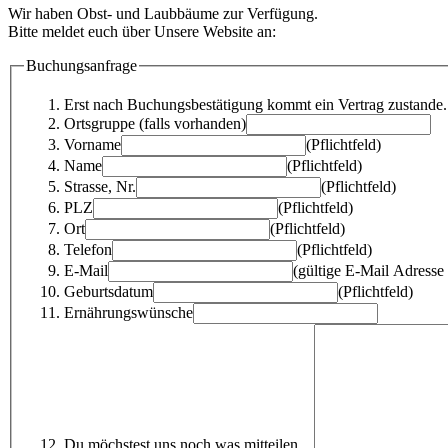
Wir haben Obst- und Laubbäume zur Verfügung.
Bitte meldet euch über Unsere Website an:
Buchungsanfrage
Erst nach Buchungsbestätigung kommt ein Vertrag zustande.
Ortsgruppe (falls vorhanden)
Vorname
(Pflichtfeld)
Name
(Pflichtfeld)
Strasse, Nr.
(Pflichtfeld)
PLZ
(Pflichtfeld)
Ort
(Pflichtfeld)
Telefon
(Pflichtfeld)
E-Mail
(gültige E-Mail Adresse
Geburtsdatum
(Pflichtfeld)
Ernährungswünsche
Du möchstest uns noch was mitteilen ...