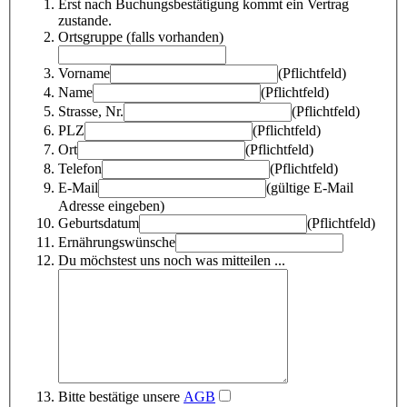
Erst nach Buchungsbestätigung kommt ein Vertrag
zustande.
Ortsgruppe (falls vorhanden)
Vorname
(Pflichtfeld)
Name
(Pflichtfeld)
Strasse, Nr.
(Pflichtfeld)
PLZ
(Pflichtfeld)
Ort
(Pflichtfeld)
Telefon
(Pflichtfeld)
E-Mail
(gültige E-Mail
Adresse eingeben)
Geburtsdatum
(Pflichtfeld)
Ernährungswünsche
Du möchstest uns noch was mitteilen ...
Bitte bestätige unsere
AGB