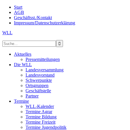
Start
AGB
Geschäftsst./Kontakt
Impressum/Datenschutzerklärung
WLL
Aktuelles
Pressemitteilungen
Die WLL
Landesversammlung
Landesvorstand
Schwerpunkte
Ortsgruppen
Geschäftstelle
Partner
Termine
WLL-Kalender
Termine Agrar
Termine Bildung
Termine Freizeit
Termine Jugendpolitik