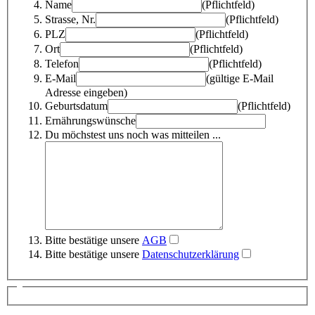
Name
(Pflichtfeld)
Strasse, Nr.
(Pflichtfeld)
PLZ
(Pflichtfeld)
Ort
(Pflichtfeld)
Telefon
(Pflichtfeld)
E-Mail
(gültige E-Mail
Adresse eingeben)
Geburtsdatum
(Pflichtfeld)
Ernährungswünsche
Du möchstest uns noch was mitteilen ...
Bitte bestätige unsere
AGB
Bitte bestätige unsere
Datenschutzerklärung