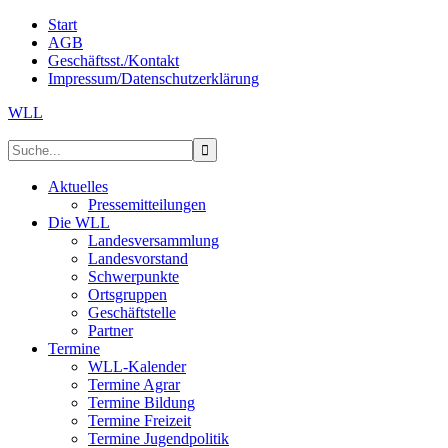
Start
AGB
Geschäftsst./Kontakt
Impressum/Datenschutzerklärung
WLL
Aktuelles
Pressemitteilungen
Die WLL
Landesversammlung
Landesvorstand
Schwerpunkte
Ortsgruppen
Geschäftstelle
Partner
Termine
WLL-Kalender
Termine Agrar
Termine Bildung
Termine Freizeit
Termine Jugendpolitik