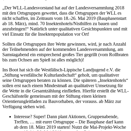
„Der WLL-Landesvorstand hat auf der Landesversammlung 2018
mit den Ortsgruppen gewettet, dass die Ortsgruppen der WLL es
nicht schaffen, im Zeitraum vom 18.-26. Mai 2019 (Bauphasenstart
ab 18. März), mind. 70 Insektenhotels/Nisthilfen zu bauen und
anzubringen!“ Natürlich unter qualitativen Gesichtspunkten und mit
viel Einsatz für die Insektenpopulation vor Ort!
Sollten die Ortsgruppen ihre Wette gewinnen, wird, je nach Anzahl
der Teilnehmenden auf der kommenden Landesversammlung, am
Samstagabend ein entsprechend großes Tier gegrillt (vom Rollbraten
bis zum Ochsen am Spieß ist alles möglich)!
Ins Boot hat sich die Westfälisch-Lippische Landjugend e.V. die
„Stiftung westfälische Kulturlandschaft“ geholt, um qualitativer
seine Ortsgruppen beraten zu können. Die späteren „Insektenhotels“
sollen erst nach einem Mindestmaß an qualitativer Umsetzung für
die Wette in die Gesamtzählung einfließen. Hierfür erstellt die WLL-
Geschäfsstelle gemeinsam mit der Stiftung einen kleinen
Orientierungleitfaden zu Bauvorhaben, der vorauss. ab März zur
Verfügung stehen wird.
Interesse? Super! Dann plant Aktionen, Gruppenabende,
Treffen, … mit eurer Ortsgruppe – Die Bauphase darf kann
ab dem 18. März 2019 starten! Nutzt die Mai-Projekt-Woche