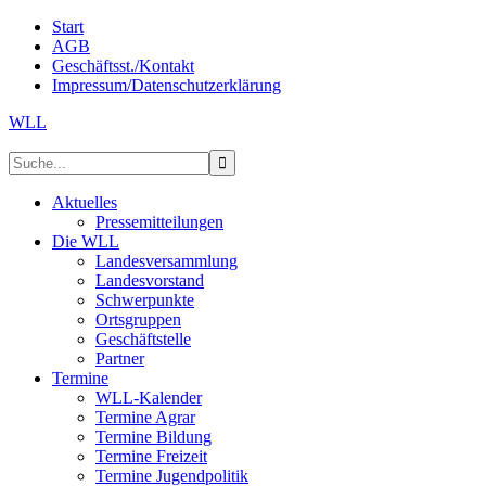
Start
AGB
Geschäftsst./Kontakt
Impressum/Datenschutzerklärung
WLL
Aktuelles
Pressemitteilungen
Die WLL
Landesversammlung
Landesvorstand
Schwerpunkte
Ortsgruppen
Geschäftstelle
Partner
Termine
WLL-Kalender
Termine Agrar
Termine Bildung
Termine Freizeit
Termine Jugendpolitik