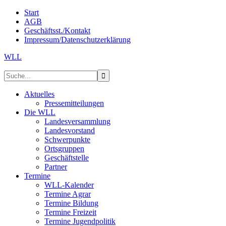
Start
AGB
Geschäftsst./Kontakt
Impressum/Datenschutzerklärung
WLL
Aktuelles
Pressemitteilungen
Die WLL
Landesversammlung
Landesvorstand
Schwerpunkte
Ortsgruppen
Geschäftstelle
Partner
Termine
WLL-Kalender
Termine Agrar
Termine Bildung
Termine Freizeit
Termine Jugendpolitik