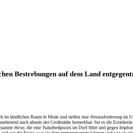
lichen Bestrebungen auf dem Land entgegen
ch im ländlichen Raum in Mode und stellen eine Herausforderung im Um
mend auch abseits der Großstädte bemerkbar. Sei es die Erzieherin a
ternannte Hexe, die eine Naturheilpraxis im Dorf führt und gegen Impf
Land vor die Frage, was sie dem entgegensetzen können und wie sie s