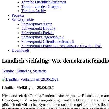
Termine Öffentlichkeitsarbeit
Termine aus den Gruppen
Termine-Archiv
Projekte
Schwerpunkte
Schwerpunkt Agrar
Schwerpunkt Bildung
Schwerpunkt Freizeit
Schwerpunkt Jugendpolitik
Schwerpunkt Öffentlichkeitsarbeit
Schwerpunkt Prävention sexualisierte Gewalt – PsG
Downloads
Ländlich vielfältig: Wie demokratiefeind
Termine
,
Aktuelles
,
Startseite
Ländlich Vielfältig am 29.06.2021
Nicht erst seit der Corona-Pandemie sind regressive Bestrebungen au
Bewegungen, Verschwörungsideologie und Rechtspopulismus sind zuneh
plötzlich mit völkischer Symbolik demonstrieren geht oder die selbs
der Provinz nicht halt.
Diese Entwicklungen stellen Vereine auf dem 