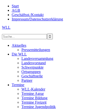
Start
AGB
Geschäftsst./Kontakt
Impressum/Datenschutzerklärung
WLL
Aktuelles
Pressemitteilungen
Die WLL
Landesversammlung
Landesvorstand
Schwerpunkte
Ortsgruppen
Geschäftstelle
Partner
Termine
WLL-Kalender
Termine Agrar
Termine Bildung
Termine Freizeit
Termine Jugendpolitik