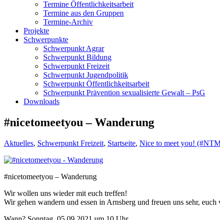
Termine Öffentlichkeitsarbeit
Termine aus den Gruppen
Termine-Archiv
Projekte
Schwerpunkte
Schwerpunkt Agrar
Schwerpunkt Bildung
Schwerpunkt Freizeit
Schwerpunkt Jugendpolitik
Schwerpunkt Öffentlichkeitsarbeit
Schwerpunkt Prävention sexualisierte Gewalt – PsG
Downloads
#nicetomeetyou – Wanderung
Aktuelles
,
Schwerpunkt Freizeit
,
Startseite
,
Nice to meet you! (#NTMY
#nicetomeetyou – Wanderung
Wir wollen uns wieder mit euch treffen!
Wir gehen wandern und essen in Arnsberg und freuen uns sehr, euch
Wann? Sonntag, 05.09.2021 um 10 Uhr