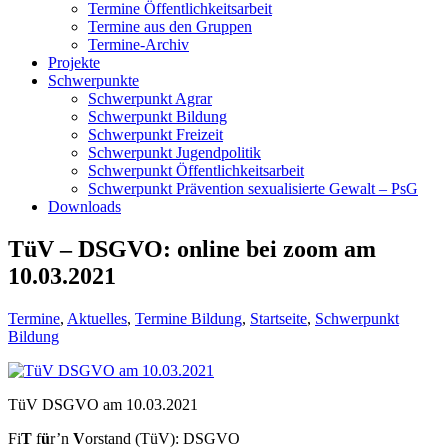
Termine Öffentlichkeitsarbeit
Termine aus den Gruppen
Termine-Archiv
Projekte
Schwerpunkte
Schwerpunkt Agrar
Schwerpunkt Bildung
Schwerpunkt Freizeit
Schwerpunkt Jugendpolitik
Schwerpunkt Öffentlichkeitsarbeit
Schwerpunkt Prävention sexualisierte Gewalt – PsG
Downloads
TüV – DSGVO: online bei zoom am
10.03.2021
Termine
,
Aktuelles
,
Termine Bildung
,
Startseite
,
Schwerpunkt
Bildung
TüV DSGVO am 10.03.2021
Fi
T
f
ü
r’n
V
orstand (TüV): DSGVO