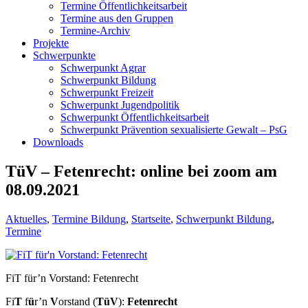
Termine Öffentlichkeitsarbeit
Termine aus den Gruppen
Termine-Archiv
Projekte
Schwerpunkte
Schwerpunkt Agrar
Schwerpunkt Bildung
Schwerpunkt Freizeit
Schwerpunkt Jugendpolitik
Schwerpunkt Öffentlichkeitsarbeit
Schwerpunkt Prävention sexualisierte Gewalt – PsG
Downloads
TüV – Fetenrecht: online bei zoom am
08.09.2021
Aktuelles
,
Termine Bildung
,
Startseite
,
Schwerpunkt Bildung
,
Termine
FiT für’n Vorstand: Fetenrecht
Fi
T
f
ü
r’n
V
orstand (
TüV
):
Fetenrecht