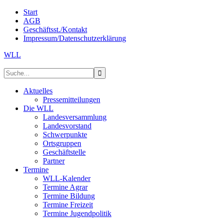
Start
AGB
Geschäftsst./Kontakt
Impressum/Datenschutzerklärung
WLL
Aktuelles
Pressemitteilungen
Die WLL
Landesversammlung
Landesvorstand
Schwerpunkte
Ortsgruppen
Geschäftstelle
Partner
Termine
WLL-Kalender
Termine Agrar
Termine Bildung
Termine Freizeit
Termine Jugendpolitik