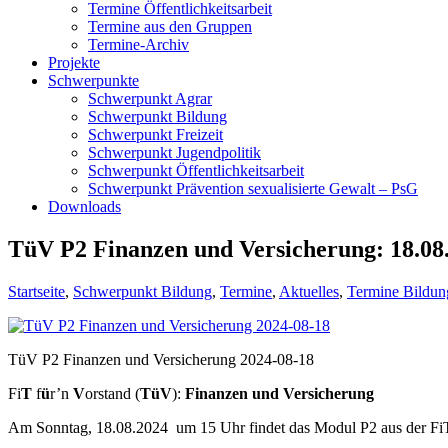
Termine Öffentlichkeitsarbeit
Termine aus den Gruppen
Termine-Archiv
Projekte
Schwerpunkte
Schwerpunkt Agrar
Schwerpunkt Bildung
Schwerpunkt Freizeit
Schwerpunkt Jugendpolitik
Schwerpunkt Öffentlichkeitsarbeit
Schwerpunkt Prävention sexualisierte Gewalt – PsG
Downloads
TüV P2 Finanzen und Versicherung: 18.08.
Startseite
,
Schwerpunkt Bildung
,
Termine
,
Aktuelles
,
Termine Bildun
TüV P2 Finanzen und Versicherung 2024-08-18
Fi
T
f
ü
r’n
V
orstand (
TüV
):
Finanzen und Versicherung
Am Sonntag, 18.08.2024 um 15 Uhr findet das Modul P2 aus der FiT 