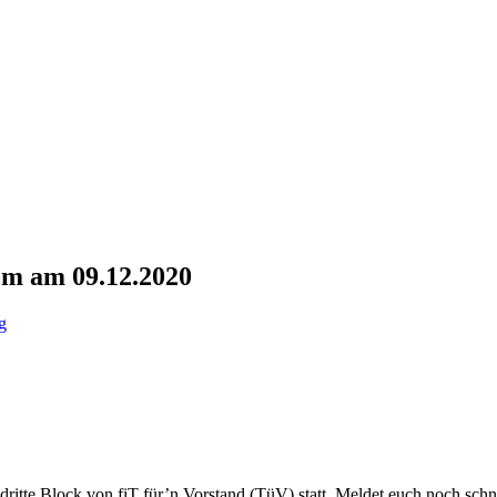
oom am 09.12.2020
g
tte Block von fiT für’n Vorstand (TüV) statt. Meldet euch noch schnell