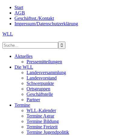
Start
AGB
Geschäftsst./Kontakt
Impressum/Datenschutzerklärung
WLL
Aktuelles
Pressemitteilungen
Die WLL
Landesversammlung
Landesvorstand
Schwerpunkte
Ortsgruppen
Geschäftstelle
Partner
Termine
WLL-Kalender
Termine Agrar
Termine Bildung
Termine Freizeit
Termine Jugendpolitik