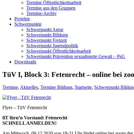
Termine Öffentlichkeitsarbeit
Termine aus den Gruppen
Termine-Archiv
Projekte
Schwerpunkte
Schwerpunkt Agrar
Schwerpunkt Bildung
Schwerpunkt Freizeit
Schwerpunkt Jugendpolitik
Schwerpunkt Öffentlichkeitsarbeit
Schwerpunkt Prävention sexualisierte Gewalt – PsG
Downloads
TüV I, Block 3: Fetenrecht – online bei z
Termine
,
Aktuelles
,
Termine Bildung
,
Startseite
,
Schwerpunkt Bildun
Flyer – TüV Fetenrecht
fiT
fürn’n Vorstand: Fetenrecht
SCHNELL ANMELDEN!
Am Mittwoch, 09.12.2020 von 19-21 Uhr findet online bei zoom der dri