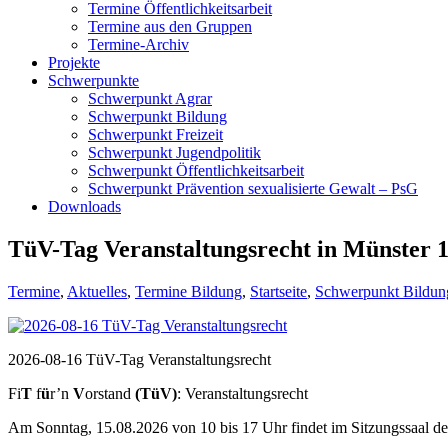
Termine Öffentlichkeitsarbeit
Termine aus den Gruppen
Termine-Archiv
Projekte
Schwerpunkte
Schwerpunkt Agrar
Schwerpunkt Bildung
Schwerpunkt Freizeit
Schwerpunkt Jugendpolitik
Schwerpunkt Öffentlichkeitsarbeit
Schwerpunkt Prävention sexualisierte Gewalt – PsG
Downloads
TüV-Tag Veranstaltungsrecht in Münster 1
Termine
,
Aktuelles
,
Termine Bildung
,
Startseite
,
Schwerpunkt Bildun
2026-08-16 TüV-Tag Veranstaltungsrecht
Fi
T
f
ü
r’n
V
orstand
(TüV)
: Veranstaltungsrecht
Am Sonntag, 15.08.2026 von 10 bis 17 Uhr findet im Sitzungssaal de