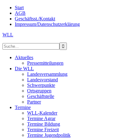
Start
AGB
Geschäftsst./Kontakt
Impressum/Datenschutzerklärung
WLL
Aktuelles
Pressemitteilungen
Die WLL
Landesversammlung
Landesvorstand
Schwerpunkte
Ortsgruppen
Geschäftstelle
Partner
Termine
WLL-Kalender
Termine Agrar
Termine Bildung
Termine Freizeit
Termine Jugendpolitik