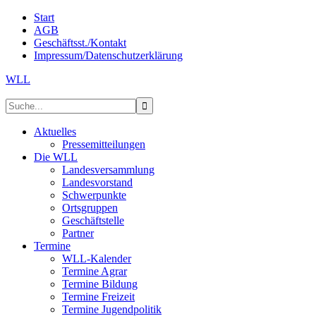
Start
AGB
Geschäftsst./Kontakt
Impressum/Datenschutzerklärung
WLL
Aktuelles
Pressemitteilungen
Die WLL
Landesversammlung
Landesvorstand
Schwerpunkte
Ortsgruppen
Geschäftstelle
Partner
Termine
WLL-Kalender
Termine Agrar
Termine Bildung
Termine Freizeit
Termine Jugendpolitik