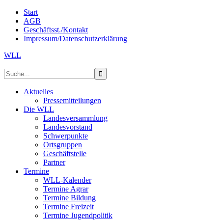
Start
AGB
Geschäftsst./Kontakt
Impressum/Datenschutzerklärung
WLL
Aktuelles
Pressemitteilungen
Die WLL
Landesversammlung
Landesvorstand
Schwerpunkte
Ortsgruppen
Geschäftstelle
Partner
Termine
WLL-Kalender
Termine Agrar
Termine Bildung
Termine Freizeit
Termine Jugendpolitik